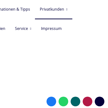
mationen & Tipps
Privatkunden
apfendorf (Bamberg)
ien
Service
Impressum