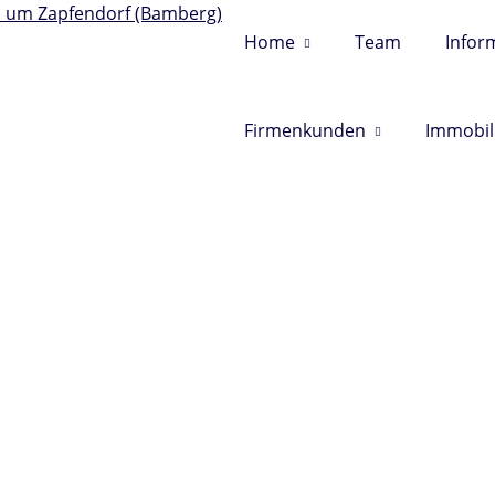
Home
Team
Infor
r Versicherungsmakler in und um Z
Firmenkunden
Immobil